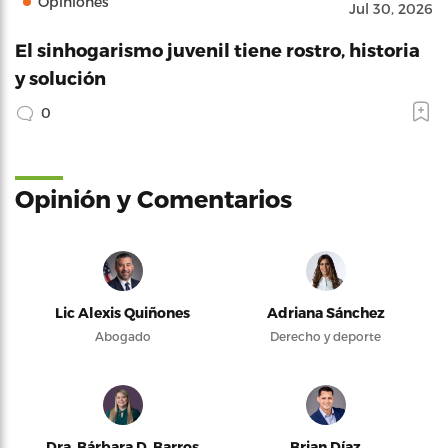
Opiniones
Jul 30, 2026
El sinhogarismo juvenil tiene rostro, historia
y solución
0
Opinión y Comentarios
Lic Alexis Quiñones
Adriana Sánchez
Abogado
Derecho y deporte
Dra. Bárbara D. Barros
Brian Díaz