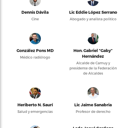
Dennis Dávila
Lic Eddie López Serrano
Cine
Abogado y analista político
González Pons MD
Hon. Gabriel “Gaby”
Hernández
Médico radiólogo
Alcalde de Camuy y
presidente de la Federación
de Alcaldes
Heriberto N. Saurí
Lic Jaime Sanabria
Salud y emergencias
Profesor de derecho