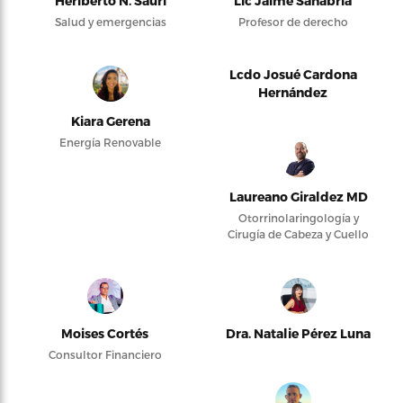
Heriberto N. Saurí
Lic Jaime Sanabria
Salud y emergencias
Profesor de derecho
Lcdo Josué Cardona
Hernández
Kiara Gerena
Energía Renovable
Laureano Giraldez MD
Otorrinolaringología y
Cirugía de Cabeza y Cuello
Moises Cortés
Dra. Natalie Pérez Luna
Consultor Financiero