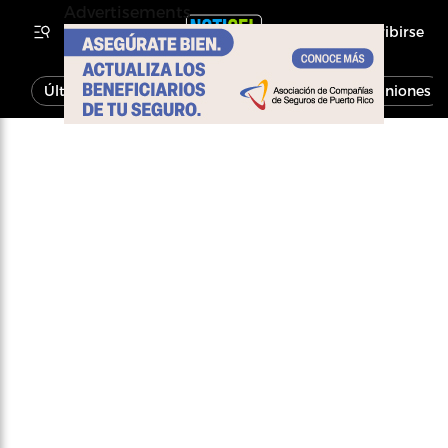
Advertisements
Inscribirse
Última Hora
Noticias
Economía
Opiniones