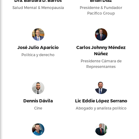
Dra. Bárbara D. Barros
Brian Díaz
Salud Mental & Menopausia
Presidente & Fundador
Pacifico Group
José Julio Aparicio
Carlos Johnny Méndez
Núñez
Política y derecho
Presidente Cámara de
Representantes
Dennis Dávila
Lic Eddie López Serrano
Cine
Abogado y analista político