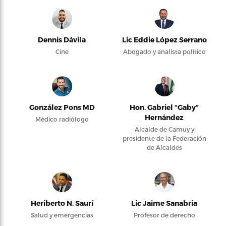
Dennis Dávila
Lic Eddie López Serrano
Cine
Abogado y analista político
González Pons MD
Hon. Gabriel “Gaby”
Hernández
Médico radiólogo
Alcalde de Camuy y
presidente de la Federación
de Alcaldes
Heriberto N. Saurí
Lic Jaime Sanabria
Salud y emergencias
Profesor de derecho