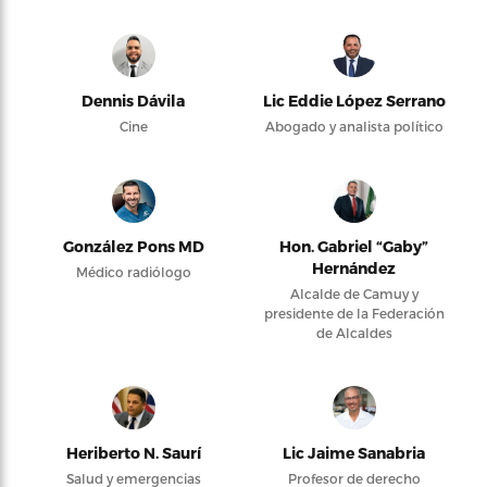
Dennis Dávila
Lic Eddie López Serrano
Cine
Abogado y analista político
González Pons MD
Hon. Gabriel “Gaby”
Hernández
Médico radiólogo
Alcalde de Camuy y
presidente de la Federación
de Alcaldes
Heriberto N. Saurí
Lic Jaime Sanabria
Salud y emergencias
Profesor de derecho