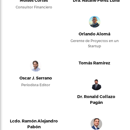
Moises Cortés
Dra. Natalie Pérez Luna
Consultor Financiero
Orlando Alomá
Gerente de Proyectos en un
Startup
Tomás Ramírez
Oscar J. Serrano
Periodista Editor
Dr. Ronald Collazo
Pagán
Lcdo. Ramón Alejandro
Pabón