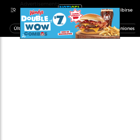
Advertisements
Inscribirse
Última Hora
Noticias
Economía
Opiniones