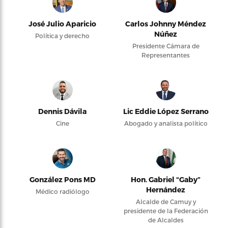
José Julio Aparicio
Carlos Johnny Méndez
Núñez
Política y derecho
Presidente Cámara de
Representantes
Dennis Dávila
Lic Eddie López Serrano
Cine
Abogado y analista político
González Pons MD
Hon. Gabriel “Gaby”
Hernández
Médico radiólogo
Alcalde de Camuy y
presidente de la Federación
de Alcaldes