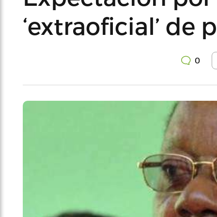
‘extraoficial’ de
0