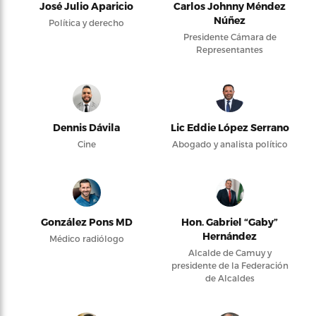
José Julio Aparicio
Carlos Johnny Méndez
Núñez
Política y derecho
Presidente Cámara de
Representantes
Dennis Dávila
Lic Eddie López Serrano
Cine
Abogado y analista político
González Pons MD
Hon. Gabriel “Gaby”
Hernández
Médico radiólogo
Alcalde de Camuy y
presidente de la Federación
de Alcaldes