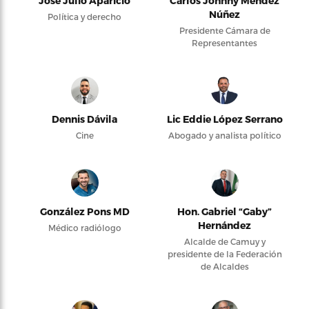
José Julio Aparicio
Carlos Johnny Méndez
Núñez
Política y derecho
Presidente Cámara de
Representantes
Dennis Dávila
Lic Eddie López Serrano
Cine
Abogado y analista político
González Pons MD
Hon. Gabriel “Gaby”
Hernández
Médico radiólogo
Alcalde de Camuy y
presidente de la Federación
de Alcaldes