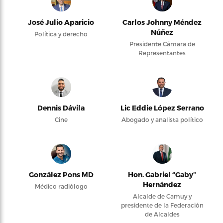
José Julio Aparicio
Carlos Johnny Méndez
Núñez
Política y derecho
Presidente Cámara de
Representantes
Dennis Dávila
Lic Eddie López Serrano
Cine
Abogado y analista político
González Pons MD
Hon. Gabriel “Gaby”
Hernández
Médico radiólogo
Alcalde de Camuy y
presidente de la Federación
de Alcaldes