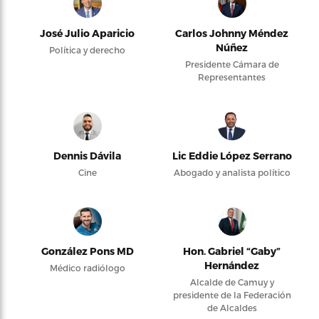
José Julio Aparicio
Carlos Johnny Méndez
Núñez
Política y derecho
Presidente Cámara de
Representantes
Dennis Dávila
Lic Eddie López Serrano
Cine
Abogado y analista político
González Pons MD
Hon. Gabriel “Gaby”
Hernández
Médico radiólogo
Alcalde de Camuy y
presidente de la Federación
de Alcaldes