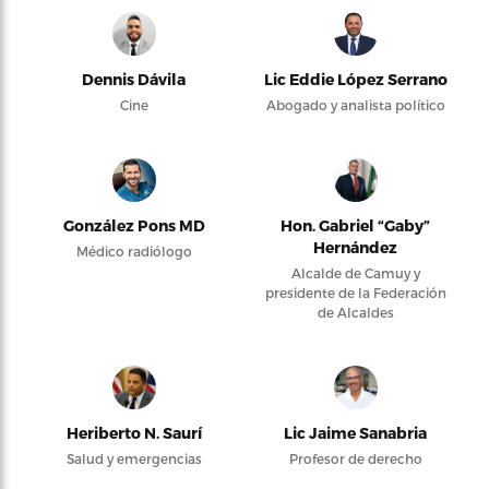
Dennis Dávila
Lic Eddie López Serrano
Cine
Abogado y analista político
González Pons MD
Hon. Gabriel “Gaby”
Hernández
Médico radiólogo
Alcalde de Camuy y
presidente de la Federación
de Alcaldes
Heriberto N. Saurí
Lic Jaime Sanabria
Salud y emergencias
Profesor de derecho