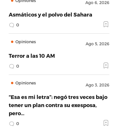
Opiniones
Ago 6, 2026
 veterinarios que aportan su tiempo y conoci
Asmáticos y el polvo del Sahara
0
Opiniones
Ago 5, 2026
Terror a las 10 AM
0
Opiniones
Ago 3, 2026
“Esa es mi letra”: negó tres veces bajo
tener un plan contra su exesposa,
pero…
0