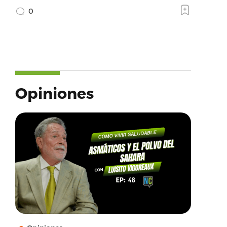
0
Opiniones
nimales se encuentra severamente limitados po
lizar el recogido,
estigación relacionada con este tipo de delit