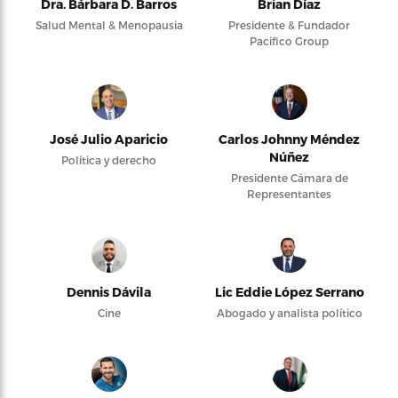
Dra. Bárbara D. Barros
Brian Díaz
Salud Mental & Menopausia
Presidente & Fundador
Pacifico Group
José Julio Aparicio
Carlos Johnny Méndez
Núñez
Política y derecho
Presidente Cámara de
Representantes
Dennis Dávila
Lic Eddie López Serrano
Cine
Abogado y analista político