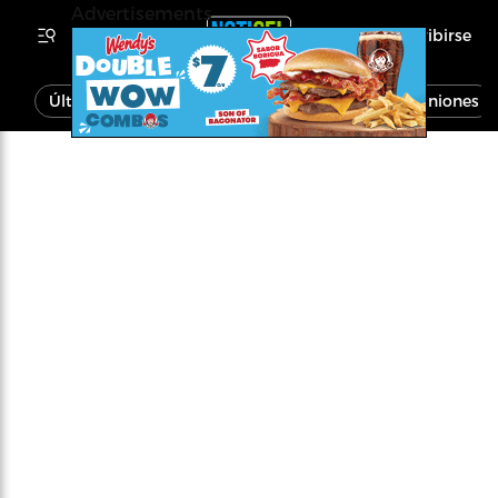
Advertisements
Inscribirse
Última Hora
Noticias
Economía
Opiniones