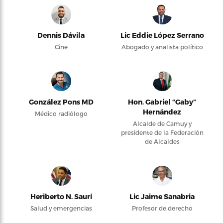
Dennis Dávila
Lic Eddie López Serrano
Cine
Abogado y analista político
González Pons MD
Hon. Gabriel “Gaby”
Hernández
Médico radiólogo
Alcalde de Camuy y
presidente de la Federación
de Alcaldes
Heriberto N. Saurí
Lic Jaime Sanabria
Salud y emergencias
Profesor de derecho