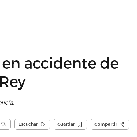
 en accidente de
 Rey
icía.
Escuchar
Guardar
Compartir