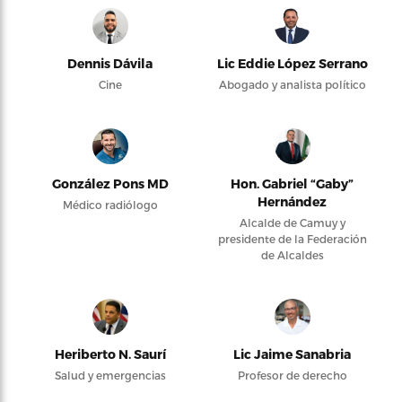
Dennis Dávila
Lic Eddie López Serrano
Cine
Abogado y analista político
González Pons MD
Hon. Gabriel “Gaby”
Hernández
Médico radiólogo
Alcalde de Camuy y
presidente de la Federación
de Alcaldes
Heriberto N. Saurí
Lic Jaime Sanabria
Salud y emergencias
Profesor de derecho