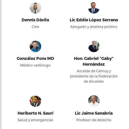
Dennis Dávila
Lic Eddie López Serrano
Cine
Abogado y analista político
González Pons MD
Hon. Gabriel “Gaby”
Hernández
Médico radiólogo
Alcalde de Camuy y
presidente de la Federación
de Alcaldes
Heriberto N. Saurí
Lic Jaime Sanabria
Salud y emergencias
Profesor de derecho