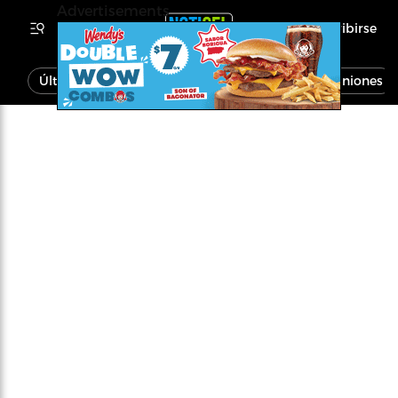
Advertisements
Inscribirse
Última Hora
Noticias
Economía
Opiniones