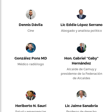
Dennis Dávila
Lic Eddie López Serrano
Cine
Abogado y analista político
González Pons MD
Hon. Gabriel “Gaby”
Hernández
Médico radiólogo
Alcalde de Camuy y
presidente de la Federación
de Alcaldes
Heriberto N. Saurí
Lic Jaime Sanabria
Salud y emergencias
Profesor de derecho