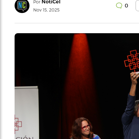
NotiCel
Por
0
Nov 15, 2025