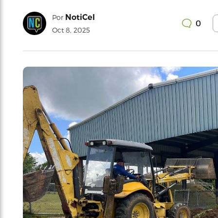
NotiCel
Por
0
Oct 8, 2025