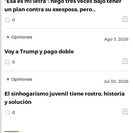
“Esa es mi letra”: negó tres veces bajo tener
un plan contra su exesposa, pero…
0
Opiniones
Ago 3, 2026
Voy a Trump y pago doble
0
Opiniones
Jul 30, 2026
El sinhogarismo juvenil tiene rostro, historia
y solución
0