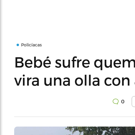
Policíacas
Bebé sufre que
vira una olla co
0