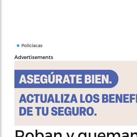
Policíacas
Advertisements
Roban y queman 