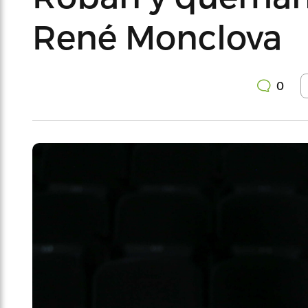
René Monclova
0