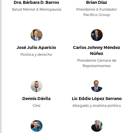
Dra. Bárbara D. Barros
Brian Díaz
Salud Mental & Menopausia
Presidente & Fundador
Pacifico Group
José Julio Aparicio
Carlos Johnny Méndez
Núñez
Política y derecho
Presidente Cámara de
Representantes
Dennis Dávila
Lic Eddie López Serrano
Cine
Abogado y analista político