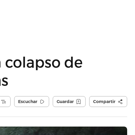
 colapso de
as
Escuchar
Guardar
Compartir