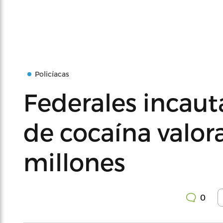
Policíacas
Federales incau
de cocaína valor
millones
0