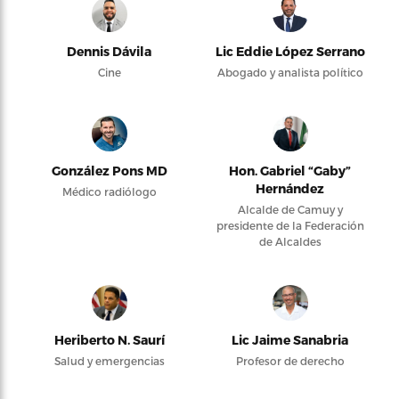
Dennis Dávila
Lic Eddie López Serrano
Cine
Abogado y analista político
González Pons MD
Hon. Gabriel “Gaby”
Hernández
Médico radiólogo
Alcalde de Camuy y
presidente de la Federación
de Alcaldes
Heriberto N. Saurí
Lic Jaime Sanabria
Salud y emergencias
Profesor de derecho