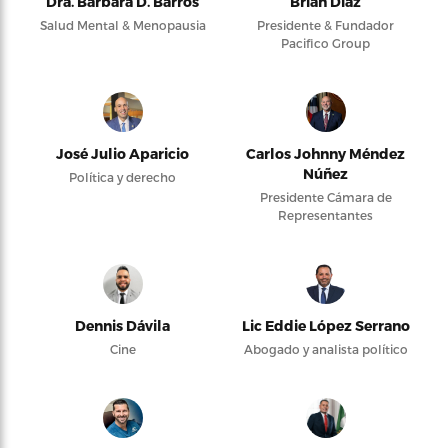
Dra. Bárbara D. Barros
Brian Díaz
Salud Mental & Menopausia
Presidente & Fundador
Pacifico Group
José Julio Aparicio
Carlos Johnny Méndez
Núñez
Política y derecho
Presidente Cámara de
Representantes
Dennis Dávila
Lic Eddie López Serrano
Cine
Abogado y analista político