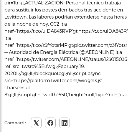
dir=’ltr’gt;ACTUALIZACIÓN: Personal técnico trabaja
para sustituir los postes derribados tras accidente en
Levittown. Las labores podrían extenderse hasta horas
de la noche de hoy. CC2 lt;a
href=’https://t.co/uIDA843RVP’gt;https://t.co/uIDA843RVPl
lt;a
href=’https://t.co/z3fYotsrMP’gt;pic.twitter.com/z3fYotsrMPl
— Autoridad de Energía Eléctrica (@AEEONLINE) lt;a
href=’https://twitter.com/AEEONLINE/status/123015036
ref_src=twsrc%5Etfw’gt;February 19,
2020lt;/agt;lt;/blockquotegt;nlt;script async
src=’https://platform.twitter.com/widgets.js’
charset=’utf-
8’gt;lt;/scriptgt;n’,’width’:550,’height’:null,’type’:’rich’,’c
Compartir