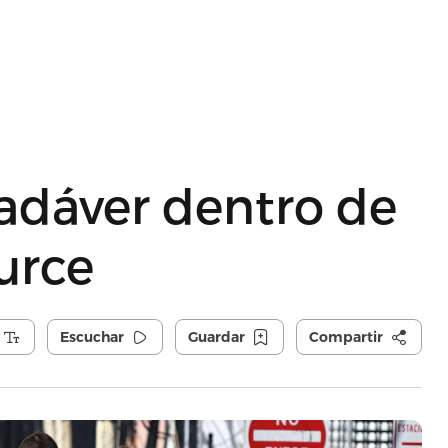
adáver dentro de
urce
Escuchar
Guardar
Compartir