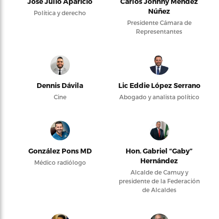
José Julio Aparicio
Carlos Johnny Méndez
Núñez
Política y derecho
Presidente Cámara de
Representantes
Dennis Dávila
Lic Eddie López Serrano
Cine
Abogado y analista político
González Pons MD
Hon. Gabriel “Gaby”
Hernández
Médico radiólogo
Alcalde de Camuy y
presidente de la Federación
de Alcaldes