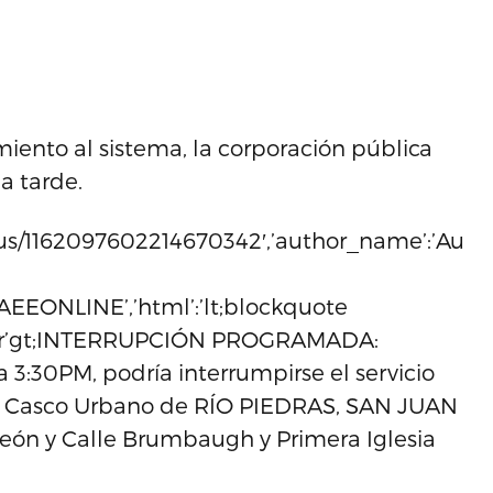
ento al sistema, la corporación pública
la tarde.
atus/1162097602214670342′,’author_name’:’Auto
m/AEEONLINE’,’html’:’lt;blockquote
ir=’ltr’gt;INTERRUPCIÓN PROGRAMADA:
 3:30PM, podría interrumpirse el servicio
el Casco Urbano de RÍO PIEDRAS, SAN JUAN
eón y Calle Brumbaugh y Primera Iglesia