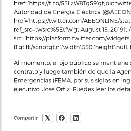
href=’https://t.co/S5LzW8TgS9’gt;pic.twit
Autoridad de Energía Eléctrica (@AEEONL
href=’https://twitter.com/AEEONLINE/st
ref_src=twsrc%5Etfw’gt;August 15, 2019lt;/
src=’https://platform.twitter.com/widgets.j
8’gt;lt;/scriptgt;n’,’width’:550,’height’:null
Al momento, el ojo público se mantiene 
contrato y luego también de que la Agen
Emergencias (FEMA, por sus siglas en ingl
ejecutivo, José Ortiz. Puedes leer los deta
Compartir