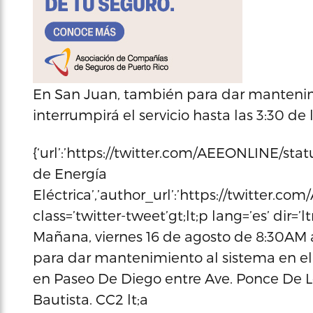
En San Juan, también para dar mantenimi
interrumpirá el servicio hasta las 3:30 de 
{‘url’:’https://twitter.com/AEEONLINE/st
de Energía
Eléctrica’,’author_url’:’https://twitter.co
class=’twitter-tweet’gt;lt;p lang=’es’ d
Mañana, viernes 16 de agosto de 8:30AM a
para dar mantenimiento al sistema en 
en Paseo De Diego entre Ave. Ponce De L
Bautista. CC2 lt;a