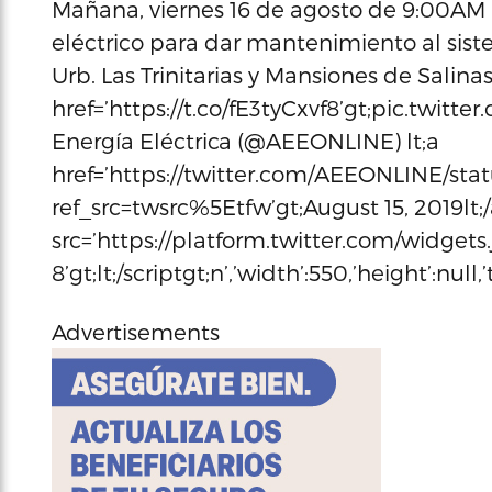
Mañana, viernes 16 de agosto de 9:00AM a
eléctrico para dar mantenimiento al sist
Urb. Las Trinitarias y Mansiones de Salina
href=’https://t.co/fE3tyCxvf8’gt;pic.twitte
Energía Eléctrica (@AEEONLINE) lt;a
href=’https://twitter.com/AEEONLINE/stat
ref_src=twsrc%5Etfw’gt;August 15, 2019lt;/
src=’https://platform.twitter.com/widgets.j
8’gt;lt;/scriptgt;n’,’width’:550,’height’:null
Advertisements