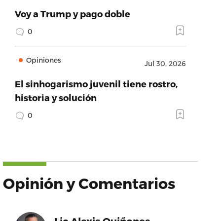
Voy a Trump y pago doble
0
Opiniones
Jul 30, 2026
ame’:’Twitter’,’provider_url’:’https://twitter.com’,
El sinhogarismo juvenil tiene rostro,
historia y solución
0
Opinión y Comentarios