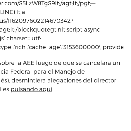
ter.com/S5LzW8TgS9lt;/agt;lt;/pgt;—
INE) lt;a
atus/1162097602214670342?
agt;lt;/blockquotegt;nlt;script async
s’ charset=’utf-
,’type’:’rich’,’cache_age’:’3153600000′,’provider_n
sobre la AEE luego de que se cancelara un
cia Federal para el Manejo de
és), desmintiera alegaciones del director
lles
pulsando aquí
.