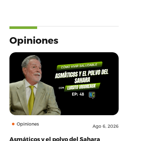
Opiniones
ame’:’Twitter’,’provider_url’:’https://twitter.com’,
Opiniones
Ago 6, 2026
Asmáticos y el polvo del Sahara