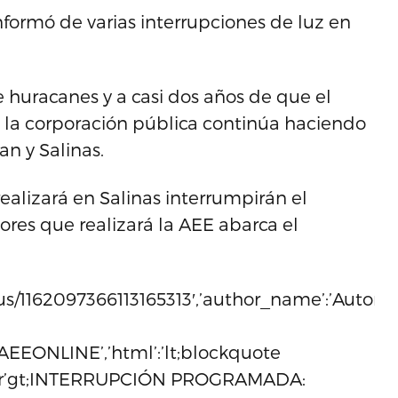
nformó de varias interrupciones de luz en
 huracanes y a casi dos años de que el
a, la corporación pública continúa haciendo
n y Salinas.
realizará en Salinas interrumpirán el
abores que realizará la AEE abarca el
tus/1162097366113165313′,’author_name’:’Autori
m/AEEONLINE’,’html’:’lt;blockquote
r=’ltr’gt;INTERRUPCIÓN PROGRAMADA: ​​