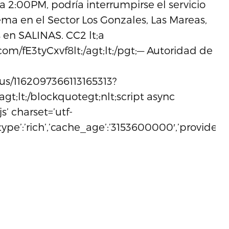
 2:00PM, podría interrumpirse el servicio
ema en el Sector Los Gonzales, Las Mareas,
s en SALINAS. CC2 lt;a
r.com/fE3tyCxvf8lt;/agt;lt;/pgt;— Autoridad de
us/1162097366113165313?
agt;lt;/blockquotegt;nlt;script async
s’ charset=’utf-
,’type’:’rich’,’cache_age’:’3153600000′,’provider_n