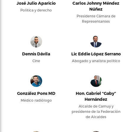
José Julio Aparicio
Carlos Johnny Méndez
Núñez
Política y derecho
Presidente Cámara de
Representantes
Dennis Dávila
Lic Eddie López Serrano
Cine
Abogado y analista político
González Pons MD
Hon. Gabriel “Gaby”
Hernández
Médico radiólogo
Alcalde de Camuy y
presidente de la Federación
de Alcaldes