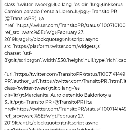
class=’twitter-tweet’gt;lt;p lang=’es’ dir=’ltr’gt;tinkkerus:
Camion parado frente a Lloren..lt;/pgt;– Transito PR
(@TransitoPR) lt;a
href=’https://twitter.com/TransitoPR/status/1100710100
ref_src=twsrc%5Etfw’gt;February 27,
2019lt;/agt;lt;/blockquotegt;nlt;script async
src=’https://platform.twitter.com/widgets.js’
charset=’utf-
8’gt;lt;/scriptgt;n’,’width’:550,’height’:null,’type’:’rich’,’c
{‘url’:’https://twitter.com/TransitoPR/status/11007141449
PR’,’author_url’:’https://twitter.com/TransitoPR’,’html’:’l
class=’twitter-tweet’gt;lt;p lang=’es’
dir=’ltr’gt;Marcianita: Auro detenido Baldorioty a
SJlt;/pgt;– Transito PR (@TransitoPR) lt;a
href=’https://twitter.com/TransitoPR/status/1100714144
ref_src=twsrc%5Etfw’gt;February 27,
2019lt;/agt;lt;/blockquotegt;nlt;script async
src=’https://platform.twitter.com/widgets.js’