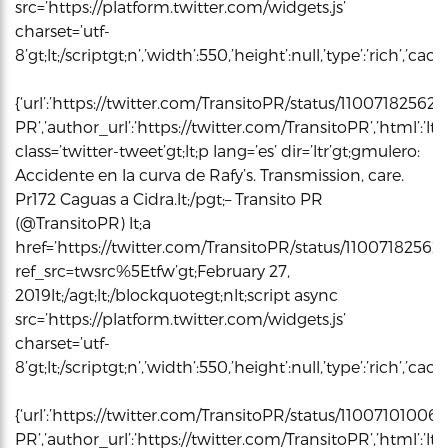
src=’https://platform.twitter.com/widgets.js’
charset=’utf-
8’gt;lt;/scriptgt;n’,’width’:550,’height’:null,’type’:’rich’,’c
{‘url’:’https://twitter.com/TransitoPR/status/11007182562
PR’,’author_url’:’https://twitter.com/TransitoPR’,’html’:’l
class=’twitter-tweet’gt;lt;p lang=’es’ dir=’ltr’gt;gmulero:
Accidente en la curva de Rafy’s. Transmission, care.
Pr172 Caguas a Cidra.lt;/pgt;– Transito PR
(@TransitoPR) lt;a
href=’https://twitter.com/TransitoPR/status/11007182562
ref_src=twsrc%5Etfw’gt;February 27,
2019lt;/agt;lt;/blockquotegt;nlt;script async
src=’https://platform.twitter.com/widgets.js’
charset=’utf-
8’gt;lt;/scriptgt;n’,’width’:550,’height’:null,’type’:’rich’,’c
{‘url’:’https://twitter.com/TransitoPR/status/1100710100
PR’,’author_url’:’https://twitter.com/TransitoPR’,’html’:’l