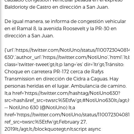
Baldorioty de Castro en dirección a San Juan.
De igual manera, se informa de congestión vehicular
en el Ramal 8, la avenida Roosevelt y la PR-30 en
dirección a San Juan.
{‘url’:’https://twitter.com/NotiUno/status/110072304081
630′,’author_url’:’https://twitter.com/NotiUno’,’html’:’lt;
class=’twitter-tweet’gt;lt;p lang=’es’ dir=’ltr’gt;Tránsito:
Choque en carretera PR-172 cerca de Rafys
Transmission en dirección de Cidra a Caguas. Hay
personas heridas en el lugar. Ambulancia de camino.
lt;a href=’https://twitter.com/hashtag/NotiUno630?
src=hash&ref_src=twsrc%5Etfw’gt;#NotiUno630lt;/agt;lt;/
— NotiUno 630 (@NotiUno) lt;a
href=’https://twitter.com/NotiUno/status/110072304081
ref_src=twsrc%5Etfw’gt;February 27,
2019lt;/agt;lt;/blockquotegt;nlt;script async