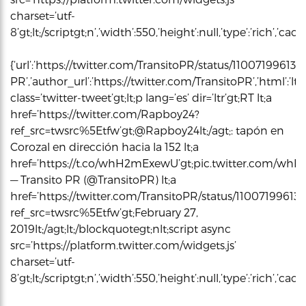
charset=’utf-
8’gt;lt;/scriptgt;n’,’width’:550,’height’:null,’type’:’rich’,’c
{‘url’:’https://twitter.com/TransitoPR/status/11007199613
PR’,’author_url’:’https://twitter.com/TransitoPR’,’html’:’l
class=’twitter-tweet’gt;lt;p lang=’es’ dir=’ltr’gt;RT lt;a
href=’https://twitter.com/Rapboy24?
ref_src=twsrc%5Etfw’gt;@Rapboy24lt;/agt;: tapón en
Corozal en dirección hacia la 152 lt;a
href=’https://t.co/whH2mExewU’gt;pic.twitter.com/whH2m
— Transito PR (@TransitoPR) lt;a
href=’https://twitter.com/TransitoPR/status/11007199613
ref_src=twsrc%5Etfw’gt;February 27,
2019lt;/agt;lt;/blockquotegt;nlt;script async
src=’https://platform.twitter.com/widgets.js’
charset=’utf-
8’gt;lt;/scriptgt;n’,’width’:550,’height’:null,’type’:’rich’,’c