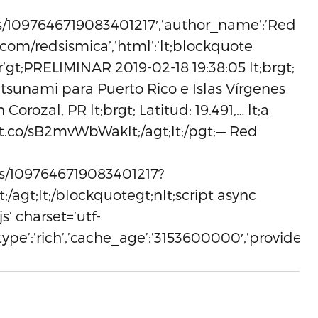
atus/1097646719083401217′,’author_name’:’Red
r.com/redsismica’,’html’:’lt;blockquote
ltr’gt;PRELIMINAR 2019-02-18 19:38:05 lt;brgt;
 tsunami para Puerto Rico e Islas Vírgenes
 Corozal, PR lt;brgt; Latitud: 19.491,… lt;a
/t.co/sB2mvWbWaklt;/agt;lt;/pgt;— Red
tus/1097646719083401217?
;/agt;lt;/blockquotegt;nlt;script async
s’ charset=’utf-
,’type’:’rich’,’cache_age’:’3153600000′,’provider_n