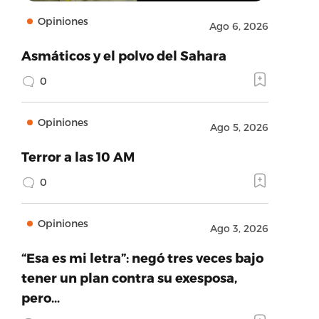
Opiniones
Ago 6, 2026
Asmáticos y el polvo del Sahara
0
Opiniones
Ago 5, 2026
Terror a las 10 AM
0
Opiniones
Ago 3, 2026
ame’:’Twitter’,’provider_url’:’https://twitter.com’,
“Esa es mi letra”: negó tres veces bajo
tener un plan contra su exesposa,
pero…