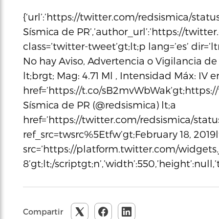
{‘url’:’https://twitter.com/redsismica/st
Sísmica de PR’,’author_url’:’https://twitte
class=’twitter-tweet’gt;lt;p lang=’es’ dir=’
No hay Aviso, Advertencia o Vigilancia de
lt;brgt; Mag: 4.71 Ml , Intensidad Máx: IV en
href=’https://t.co/sB2mvWbWak’gt;https:/
Sísmica de PR (@redsismica) lt;a
href=’https://twitter.com/redsismica/sta
ref_src=twsrc%5Etfw’gt;February 18, 2019lt
src=’https://platform.twitter.com/widgets.j
8’gt;lt;/scriptgt;n’,’width’:550,’height’:null
Compartir