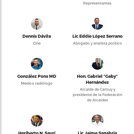
Representantes
Dennis Dávila
Lic Eddie López Serrano
Cine
Abogado y analista político
González Pons MD
Hon. Gabriel “Gaby”
Hernández
Médico radiólogo
Alcalde de Camuy y
presidente de la Federación
de Alcaldes
Heriberto N. Saurí
Lic Jaime Sanabria