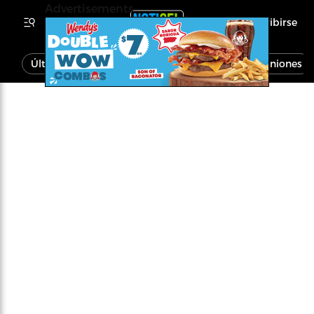
Advertisements
Inscribirse
Última Hora
Noticias
Economía
Opiniones