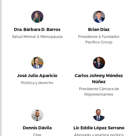
Dra. Bárbara D. Barros
Brian Díaz
Salud Mental & Menopausia
Presidente & Fundador
Pacifico Group
José Julio Aparicio
Carlos Johnny Méndez
Núñez
Política y derecho
Presidente Cámara de
Representantes
Dennis Dávila
Lic Eddie López Serrano
Cine
Abogado y analista político