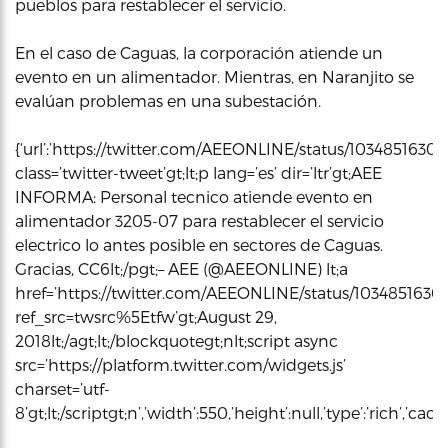
pueblos para restablecer el servicio.
En el caso de Caguas, la corporación atiende un
evento en un alimentador. Mientras, en Naranjito se
evalúan problemas en una subestación.
{‘url’:’https://twitter.com/AEEONLINE/status/103485163019
class=’twitter-tweet’gt;lt;p lang=’es’ dir=’ltr’gt;AEE
INFORMA: Personal tecnico atiende evento en
alimentador 3205-07 para restablecer el servicio
electrico lo antes posible en sectores de Caguas.
Gracias, CC6lt;/pgt;– AEE (@AEEONLINE) lt;a
href=’https://twitter.com/AEEONLINE/status/1034851630
ref_src=twsrc%5Etfw’gt;August 29,
2018lt;/agt;lt;/blockquotegt;nlt;script async
src=’https://platform.twitter.com/widgets.js’
charset=’utf-
8’gt;lt;/scriptgt;n’,’width’:550,’height’:null,’type’:’rich’,’c