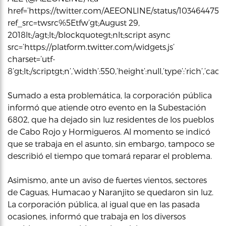
href=’https://twitter.com/AEEONLINE/status/103464475
ref_src=twsrc%5Etfw’gt;August 29,
2018lt;/agt;lt;/blockquotegt;nlt;script async
src=’https://platform.twitter.com/widgets.js’
charset=’utf-
8’gt;lt;/scriptgt;n’,’width’:550,’height’:null,’type’:’rich’,’c
Sumado a esta problemática, la corporación pública
informó que atiende otro evento en la Subestación
6802, que ha dejado sin luz residentes de los pueblos
de Cabo Rojo y Hormigueros. Al momento se indicó
que se trabaja en el asunto, sin embargo, tampoco se
describió el tiempo que tomará reparar el problema.
Asimismo, ante un aviso de fuertes vientos, sectores
de Caguas, Humacao y Naranjito se quedaron sin luz.
La corporación pública, al igual que en las pasada
ocasiones, informó que trabaja en los diversos