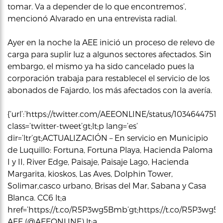
tomar. Va a depender de lo que encontremos’,
mencionó Alvarado en una entrevista radial.
Ayer en la noche la AEE inició un proceso de relevo de
carga para suplir luz a algunos sectores afectados. Sin
embargo, el mismo ya ha sido cancelado pues la
corporación trabaja para restablecel el servicio de los
abonados de Fajardo, los más afectados con la avería.
{‘url’:’https://twitter.com/AEEONLINE/status/10346447517
class=’twitter-tweet’gt;lt;p lang=’es’
dir=’ltr’gt;ACTUALIZACIÓN – En servicio en Municipio
de Luquillo: Fortuna, Fortuna Playa, Hacienda Paloma
I y II, River Edge, Paisaje, Paisaje Lago, Hacienda
Margarita, kioskos, Las Aves, Dolphin Tower,
Solimar,casco urbano, Brisas del Mar, Sabana y Casa
Blanca. CC6 lt;a
href=’https://t.co/R5P3wg5Bmb’gt;https://t.co/R5P3wg5Bmb
AEE (@AEEONLINE) lt;a