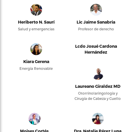
Heriberto N. Saurí
Lic Jaime Sanabria
Salud y emergencias
Profesor de derecho
Lcdo Josué Cardona
Hernández
Kiara Gerena
Energía Renovable
Laureano Giraldez MD
Otorrinolaringología y
Cirugía de Cabeza y Cuello
Moises Cortés
Dra. Natalie Pérez Luna