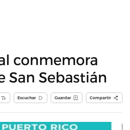
onal conmemora
le San Sebastián
Escuchar
Guardar
Compartir