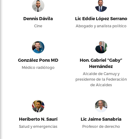
Dennis Dávila
Lic Eddie López Serrano
Cine
Abogado y analista político
González Pons MD
Hon. Gabriel “Gaby”
Hernández
Médico radiólogo
Alcalde de Camuy y
presidente de la Federación
de Alcaldes
Heriberto N. Saurí
Lic Jaime Sanabria
Salud y emergencias
Profesor de derecho