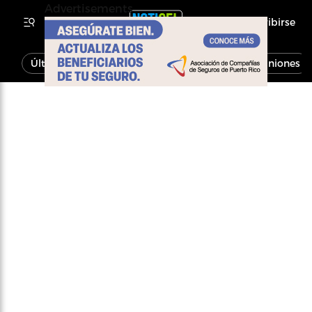
Advertisements
Inscribirse
Última Hora
Noticias
Economía
Opiniones