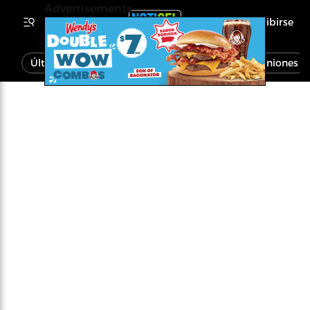
Advertisements
Inscribirse
Última Hora
Noticias
Economía
Opiniones